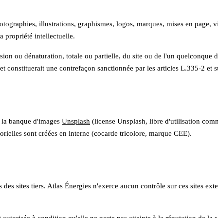
hotographies, illustrations, graphismes, logos, marques, mises en page, v
la propriété intellectuelle.
sion ou dénaturation, totale ou partielle, du site ou de l'un quelconque d
e et constituerait une contrefaçon sanctionnée par les articles L.335-2 et 
 de la banque d'images
Unsplash
(license Unsplash, libre d'utilisation comm
orielles sont créées en interne (cocarde tricolore, marque CEE).
 des sites tiers.
Atlas Énergies
n'exerce aucun contrôle sur ces sites exte
t autorisée à condition qu'elle ne porte pas atteinte à la réputation de la 