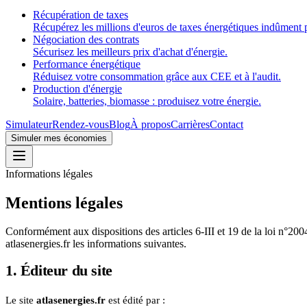
Récupération de taxes
Récupérez les millions d'euros de taxes énergétiques indûment 
Négociation des contrats
Sécurisez les meilleurs prix d'achat d'énergie.
Performance énergétique
Réduisez votre consommation grâce aux CEE et à l'audit.
Production d'énergie
Solaire, batteries, biomasse : produisez votre énergie.
Simulateur
Rendez-vous
Blog
À propos
Carrières
Contact
Simuler mes économies
Informations légales
Mentions légales
Conformément aux dispositions des articles 6-III et 19 de la loi n°20
atlasenergies.fr les informations suivantes.
1. Éditeur du site
Le site
atlasenergies.fr
est édité par :