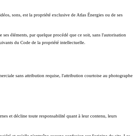
idéos, sons, est la propriété exclusive de
Atlas Énergies
ou de ses
e ses éléments, par quelque procédé que ce soit, sans l'autorisation
suivants du Code de la propriété intellectuelle.
erciale sans attribution requise, l'attribution courtoise au photographe
rnes et décline toute responsabilité quant à leur contenu, leurs
société et qu'elle n'entraîne aucune confusion sur l'origine du site. Les