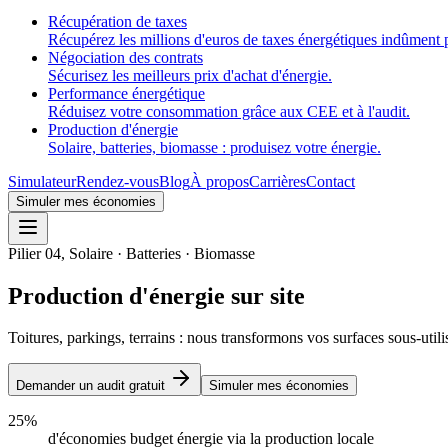
Récupération de taxes
Récupérez les millions d'euros de taxes énergétiques indûment 
Négociation des contrats
Sécurisez les meilleurs prix d'achat d'énergie.
Performance énergétique
Réduisez votre consommation grâce aux CEE et à l'audit.
Production d'énergie
Solaire, batteries, biomasse : produisez votre énergie.
Simulateur
Rendez-vous
Blog
À propos
Carrières
Contact
Simuler mes économies
Pilier 04, Solaire · Batteries · Biomasse
Production d'énergie sur site
Toitures, parkings, terrains : nous transformons vos surfaces sous-uti
Demander un audit gratuit
Simuler mes économies
25%
d'économies budget énergie via la production locale