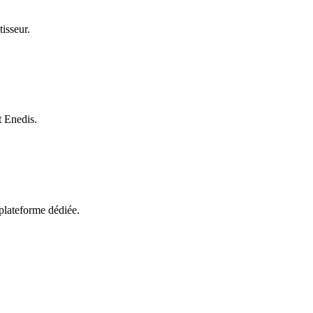
tisseur.
t Enedis.
 plateforme dédiée.